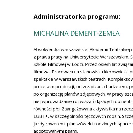
Administratorka programu:
MICHALINA DEMENT-ŻEMŁA
Absolwentka warszawskiej Akademii Teatralnej
z prawa pracy na Uniwersytecie Warszawskim. S
Szkole Filmowej w Łodzi. Przez osiem lat związan
filmową. Pracowała na stanowisku kierowniczki p
spektakle w warszawskich teatrach. Komplekso
procesem produkcji, od zrządzania budżetem, p
po organizację planów zdjęciowych. W pracy szcz
niej wprowadzanie rozwiązań dążących do neutra
równości płci. Zaangażowana aktywistka na rzec
LGBT+, w szczególności tęczowych rodzin. Szczę
jazdy rowerem, planszówek i rodzinnych space
adoptowanymi psami.