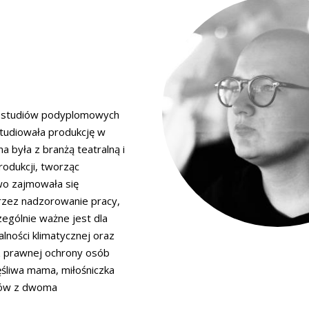
 i studiów podyplomowych
tudiowała produkcję w
a była z branżą teatralną i
rodukcji, tworząc
wo zajmowała się
rzez nadzorowanie pracy,
ególnie ważne jest dla
lności klimatycznej oraz
z prawnej ochrony osób
śliwa mama, miłośniczka
rów z dwoma