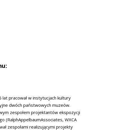
mu:
 lat pracował w instytucjach kultury
cyjne dwóch państwowych muzeów.
wym zespołem projektantów ekspozycji
iego (RalphAppelbaumAssociates, WXCA
ował zespołami realizującymi projekty