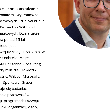
ze Teorii Zarządzania
wnikiem i wykładowcą
lomowych Studiów Public
 Firmach
w SGH. Jest
 naukowych. Działa także
ma ponad 15 lat
esu, jest
owej IMMOQEE Sp. z o.o. W
z Umbrella Project
M Personnel Consulting,
y m.in. dla: Hewlett-
ctric, Wabco, Microsoft,
tor Sportowy, Grupa
zuje się badaniach
ania pracowników,
ji, programach rozwoju
ku organizacji, osób,