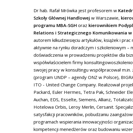
Dr hab. Rafał Mrówka jest profesorem w
Katedr
Szkoły Głównej Handlowej
w Warszawie,
kiero
programu MBA-SGH
oraz
kierownikiem Podyp
Relations i Strategicznego Komunikowania w
autorem kilkudziesięciu artykułów, książek i prac
aktywnie na rynku doradczym i szkoleniowym – 
doświadczenia w prowadzeniu projektów dla bizn
współwłaścicielem firmy konsultingowoszkoleni
swojej pracy w konsultingu współpracował m.in. 
(program UNDP – agendy ONZ w Polsce), BIGRA
ITO - United Change Company. Realizował projekt
Packard, Euler Hermes, Tetra Pak, Schneider Ele
Auchan, EDS, Esselte, Siemens, Allianz, Totaliza
Hotelowa Orbis, Leroy Merlin, Cersanit. Specjali
satysfakcji pracowników, pobudzaniu zaangażow
programach wspierania innowacyjności organizac
kompetencji menedżerów oraz budowaniu wizerun